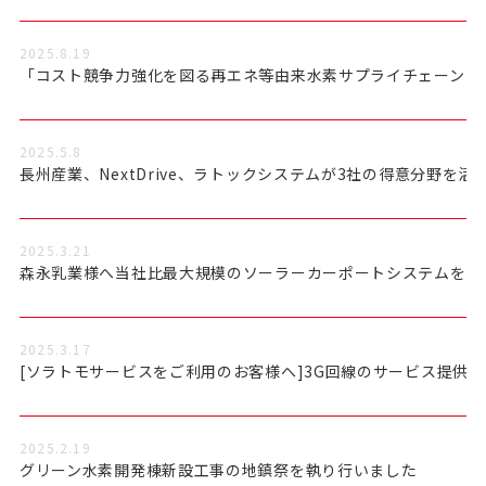
2025.8.19
「コスト競争力強化を図る再エネ等由来水素サプライチェーンモ
2025.5.8
長州産業、NextDrive、ラトックシステムが3社の得意分野を活
2025.3.21
森永乳業様へ当社比最大規模のソーラーカーポートシステムを提
2025.3.17
[ソラトモサービスをご利用のお客様へ]3G回線のサービス提供
2025.2.19
グリーン水素開発棟新設工事の地鎮祭を執り行いました