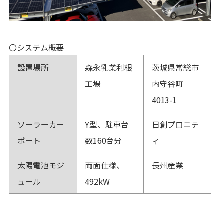
〇システム概要
設置場所
森永乳業利根
茨城県常総市
工場
内守谷町
4013-1
ソーラーカー
Y型、駐車台
日創プロニテ
ポート
数160台分
ィ
太陽電池モジ
両面仕様、
長州産業
ュール
492kW