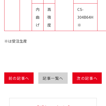
内
高
CS-
曲
強
304B64H
げ
度
※
※は受注生産
前の記事へ
記事一覧へ
次の記事へ