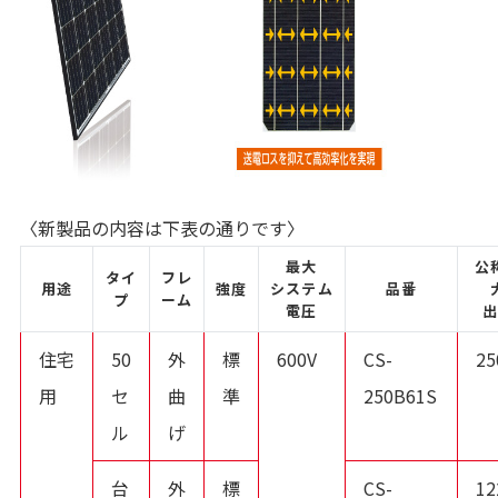
〈新製品の内容は下表の通りです〉
最大
公
タイ
フレ
用途
強度
システム
品番
プ
ーム
電圧
住宅
50
外
標
600V
CS-
2
用
セ
曲
準
250B61S
ル
げ
台
外
標
CS-
1