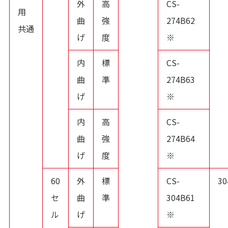
外
高
CS-
用
曲
強
274B62
共通
げ
度
※
内
標
CS-
曲
準
274B63
げ
※
内
高
CS-
曲
強
274B64
げ
度
※
60
外
標
CS-
3
セ
曲
準
304B61
ル
げ
※