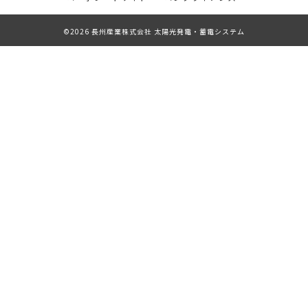
©2026 長州産業株式会社 太陽光発電・蓄電システム