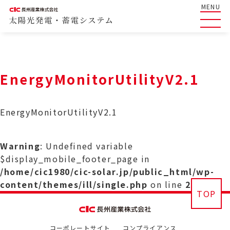
MENU
EnergyMonitorUtilityV2.1
EnergyMonitorUtilityV2.1
Warning
: Undefined variable
$display_mobile_footer_page in
/home/cic1980/cic-solar.jp/public_html/wp-
content/themes/ill/single.php
on line
29
TOP
コーポレートサイト
コンプライアンス