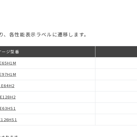
り、各性能表示ラベルに遷移します。
ケージ型番
E65H1M
E97H1M
-E64H2
-E128H2
-E63HS1
E126HS1