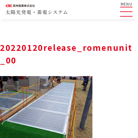
MENU
20220120release_romenunit
_00