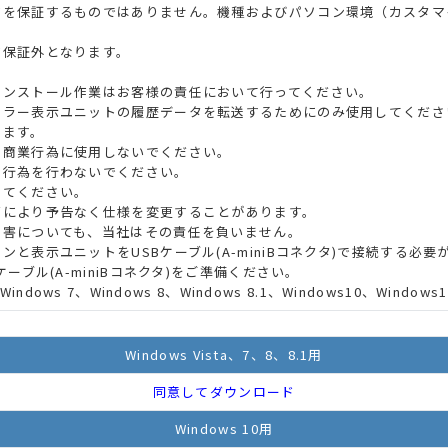
作を保証するものではありません。機種およびパソコン環境（カスタマ
作保証外となります。
インストール作業はお客様の責任において行ってください。
カラー表示ユニットの履歴データを転送するためにのみ使用してくださ
します。
・商業行為に使用しないでください。
造行為を行わないでください。
してください。
どにより予告なく仕様を変更することがあります。
損害についても、当社はその責任を負いません。
表示ユニットをUSBケーブル(A-miniBコネクタ)で接続する必要があ
ーブル(A-miniBコネクタ)をご準備ください。
a、Windows 7、Windows 8、Windows 8.1、Windows10、Window
Windows Vista、7、8、8.1用
同意してダウンロード
Windows 10用