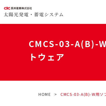
CMCS-03-A(B)
トウェア
HOME
>
CMCS-03-A(B)-W