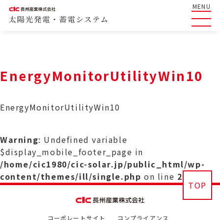
MENU
EnergyMonitorUtilityWin10
EnergyMonitorUtilityWin10
Warning
: Undefined variable
$display_mobile_footer_page in
/home/cic1980/cic-solar.jp/public_html/wp-
content/themes/ill/single.php
on line
29
TOP
コーポレートサイト
コンプライアンス