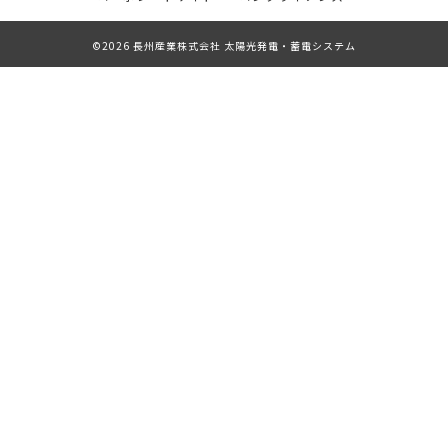
©2026 長州産業株式会社 太陽光発電・蓄電システム