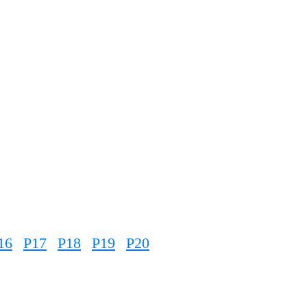
16
P17
P18
P19
P20