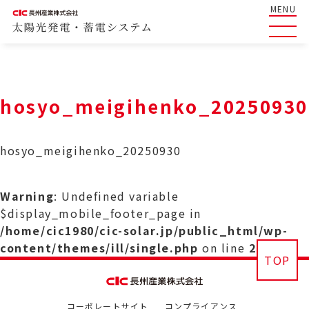
MENU
hosyo_meigihenko_20250930
hosyo_meigihenko_20250930
Warning
: Undefined variable
$display_mobile_footer_page in
/home/cic1980/cic-solar.jp/public_html/wp-
content/themes/ill/single.php
on line
29
TOP
コーポレートサイト
コンプライアンス