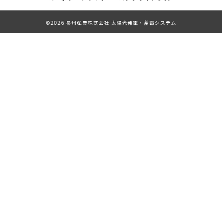
©2026 長州産業株式会社 太陽光発電・蓄電システム