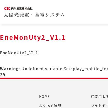
EneMonUty2_V1.1
EneMonUty2_V1.1
Warning
: Undefined variable $display_mobile_f
29
HOME
産業用太
よくある質問
ソラトモ